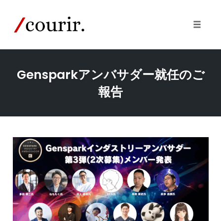
Skip
to
content
Toggle
naviga
Gensparkアンバサダー就任のご
報告