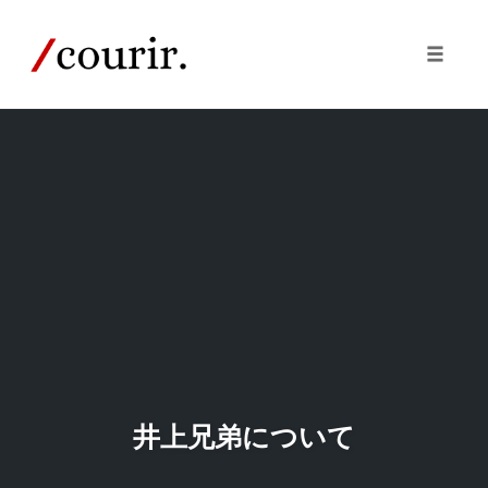
Skip
to
content
Toggle
naviga
井上兄弟について